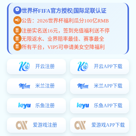
首页
/
体育热点
/ 正文