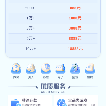
对球队整体构建的影响。通过这些分析，我们可以更
深入地理解这笔续约背后的意义。
1、安德烈个人表现与潜力
作为一名24岁的中场球员，安德烈在过去几个赛季中
的表现可圈可点。他不仅具备出色的技术能力，还展
现出了良好的比赛阅读能力和战术意识。在上个赛季
中，他为球队贡献了多个进球和助攻，是球队进攻体
系中不可或缺的一部分。
此外，安德烈在防守端同样不遗余力。他能够有效地
进行拦截和抢断，为后防线提供支持。这种全能型中
场的特质，让他在队内赢得了教练组和队友们的一致
赞赏，也提升了他在转会市场上的价值。
随着年龄的增长，安德烈还有很大的成长空间。如果