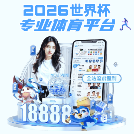
立即注册
leyu官网登录入口
官网
· 权威体育数据平台
LEYU官网登录入口 OFFICIAL WEBSITE
自2022年创立以来，
leyu官网登录入口
致力于为用户
提供包括NBA、英超、欧洲杯、LPL在内的热门赛事直
播与数据服务，广受用户信赖。
立即下载leyu官网登录入口APP