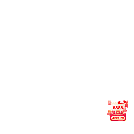
媒体方面，各大体育新闻网站对此消息进行了广泛报
道，不少评论指出，这笔交易展示了狼队对青年才俊
培养及留用策略的坚定信念。一些专家甚至认为，这
是俱乐部为了争夺欧洲赛事资格所做出的重要一步，
有助于提升球队形象和品牌价值。
总之，在这个信息爆炸时代，对于球队动态敏感度极
高的人群都会有强烈反馈，而安德烈与狼队的新合同
则成功引发了一波热议。这无疑加深了球迷对未来赛
季比赛期待值，更增强了他们对俱乐部发展的信任
感。
4、续约影响球队整体构建
安德烈续约至2030年，对团队结构构建将产生深远影
响。首先，他作为中场核心，可以帮助新加盟或年轻