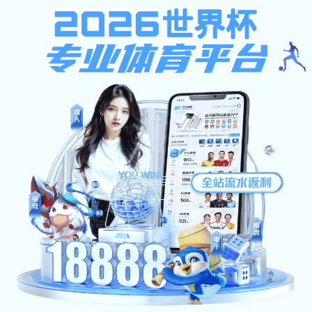
立即注册
leyu官网登录入口
官网
· 权威体育数据平台
LEYU官网登录入口 OFFICIAL WEBSITE
自2022年创立以来，
leyu官网登录入口
致力于为用户
提供包括NBA、英超、欧洲杯、LPL在内的热门赛事直
播与数据服务，广受用户信赖。
立即下载leyu官网登录入口APP