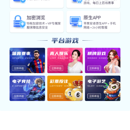
高造诣。他强调团队协作，通过严密防守限制对手得
分，为球队赢得关键比赛奠定基础。正是这种全方位
的战略思维，使他成为NBA历史上最成功的教练之
一。
2、球员发展与培养
阿德尔曼极为重视年轻球员的发展，他相信每位球员
都有成长的潜力，并努力帮助他们达到最佳状态。在
担任火箭队主教练期间，他制定了一系列系统化训练
计划，以提升年轻球员的技术水平和心理素质。
例如，在他的指导下，一些年轻的新秀迅速成长为球
队核心，对整体实力产生积极影响。他不仅注重技战
术训练，还关注心理辅导，帮助他们克服压力和挫