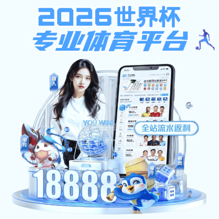
立即注册
leyu官网登录入口
官网
· 权威体育数据平台
LEYU官网登录入口 OFFICIAL WEBSITE
自2022年创立以来，
leyu官网登录入口
致力于为用户
提供包括NBA、英超、欧洲杯、LPL在内的热门赛事直
播与数据服务，广受用户信赖。
立即下载leyu官网登录入口APP