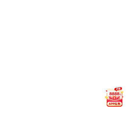
最终胜负。
临场应变能力同样至关重要。在压力巨大的最后一轮
比赛中，教练如何及时调整策略以应对突发情况，将
成为关键所在。如果某一方能够迅速适应场上变化，
并做出有效调整，那么他们就有可能在净胜球方面占
据先机。
此外，双方替补席上的深度也将在此役发挥重要作
用。一些替补球员如果能在关键时刻挺身而出，将为
球队带来意想不到的转机。因此，从战术层面分析，
这场较量可谓是一场智慧与勇气的较量。
4、球迷文化及其影响
作为世界顶级联赛之一，英超吸引着全球亿万球迷关
注，而曼城与阿森纳两队拥有着庞大的粉丝基础。他