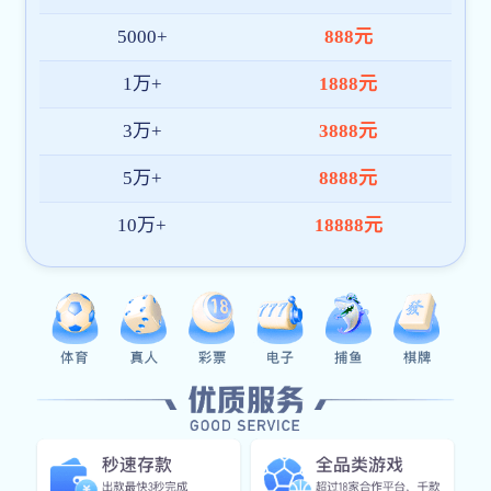
末轮争冠将成为英超历史上的一个经典时刻。
1、曼城与阿森纳当前状态
曼城在本赛季展现了强大的实力，通过稳定的表现，
他们在积分榜上始终保持着竞争力。球队主教练瓜迪
奥拉对战术的灵活调整，使得曼城能够在关键时刻逆
转局势，取得重要胜利。而阿森纳则在新任主帅的带
领下，逐渐恢复了昔日辉煌，年轻球员们在比赛中表
现出色，为球队注入了新的活力。
目前，两队都具备极强的进攻火力和坚固的防守体
系，在过去几个赛季中，他们频繁交手，各自都取得
了一些令人瞩目的成绩。这样的背景无疑为即将到来
的最终对决增添了更多悬念。
此外，两支球队都有各自独特的打法风格。曼城以控