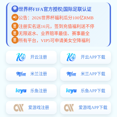
首页
/
体育热点
/ 正文