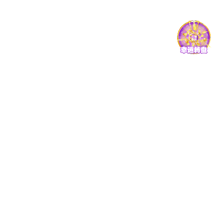
于这一吉祥物讨论，以增强大家对它的认同感和归属
感。
因此，可以说，阿尔特塔与Win之间有着紧密而独特
的联系。他不仅是推动者，更是赋予了这个角色生命
的人，让它真正融入到阿森纳大家庭之中。
3、生日庆祝活动内容
为了庆祝Win首次生日，阿森纳特别策划了一系列丰
富多彩的活动。整个活动现场布置得热闹非凡，各种
色彩斑斓的小饰品、气球以及小礼品都为现场增添了
喜庆气氛。此外，不少著名球员也参与其中，与球迷
互动，为这个特殊日子增添了不少光彩。
当天还设置了一些有趣且富有挑战性的游戏项目，让
参加者可以亲身体验到快乐。此外，为了使更多人了